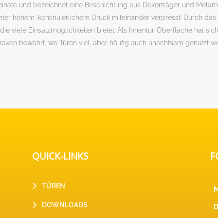
minate und bezeichnet eine Beschichtung aus Dekorträger und Melam
er hohem, kontinuierlichem Druck miteinander verpresst. Durch das 
die viele Einsatzmöglichkeiten bietet. Als Innentür-Oberfläche hat sic
raxen bewährt, wo Türen viel, aber häufig auch unachtsam genutzt w
QUICK-LINKS
F
TÜREN
DOWNLOADS
D