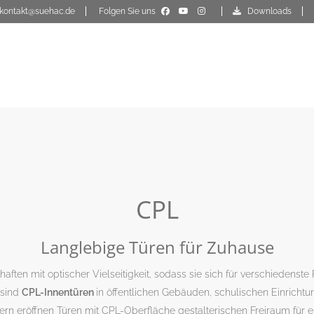
kontakt@suehac.de
Folgen Sie uns
Downloads
CPL
Langlebige Türen für Zuhause
haften mit optischer Vielseitigkeit, sodass sie sich für verschiedens
 sind
CPL-Innentüren
in öffentlichen Gebäuden, schulischen Einricht
n eröffnen Türen mit CPL-Oberfläche gestalterischen Freiraum für e