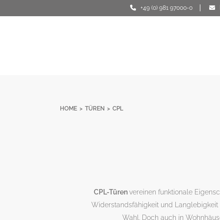
+49 (0) 981 97000-0
HOME
>
TÜREN
>
CPL
CPL-Türen
vereinen funktionale Eigensc
Widerstandsfähigkeit und Langlebigkeit
Wahl. Doch auch in Wohnhäuser