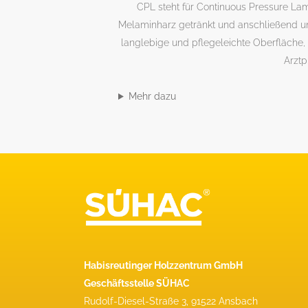
CPL steht für Continuous Pressure La
Melaminharz getränkt und anschließend unt
langlebige und pflegeleichte Oberfläche, 
Arztp
Mehr dazu
Habisreutinger Holzzentrum GmbH
Geschäftsstelle SÜHAC
Rudolf-Diesel-Straße 3, 91522 Ansbach