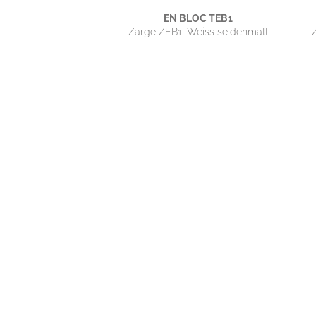
EN BLOC TEB1
Zarge ZEB1, Weiss seidenmatt